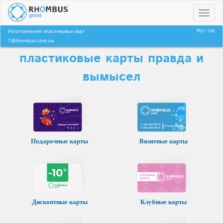
Toggl
naviga
RU
/
UA
Изготовление пластиковых карт
7@rhombus.com.ua
пластиковые карты правда и
вымысел
Подарочные карты
Визитные карты
Клубные карты
Дисконтные карты