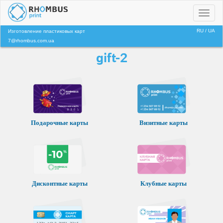
Toggl
naviga
RU
/
UA
Изготовление пластиковых карт
7@rhombus.com.ua
gift-2
Подарочные карты
Визитные карты
Клубные карты
Дисконтные карты