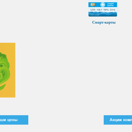
Смарт-карты
ши цены
Акции ком